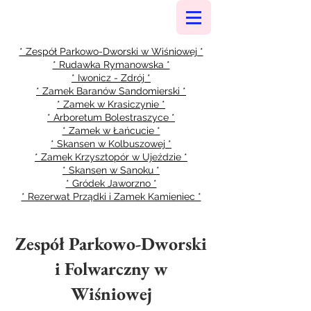
* Zespół Parkowo-Dworski w Wiśniowej *
* Rudawka Rymanowska *
* Iwonicz - Zdrój *
* Zamek Baranów Sandomierski *
* Zamek w Krasiczynie *
* Arboretum Bolestraszyce *
* Zamek w Łańcucie *
* Skansen w Kolbuszowej *
* Zamek Krzysztopór w Ujeździe *
* Skansen w Sanoku *
* Gródek Jaworzno *
* Rezerwat Prządki i Zamek Kamieniec *
Zespół Parkowo-Dworski
i Folwarczny w
Wiśniowej